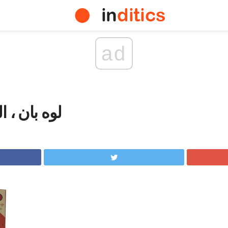
ad
لوه بان ، 