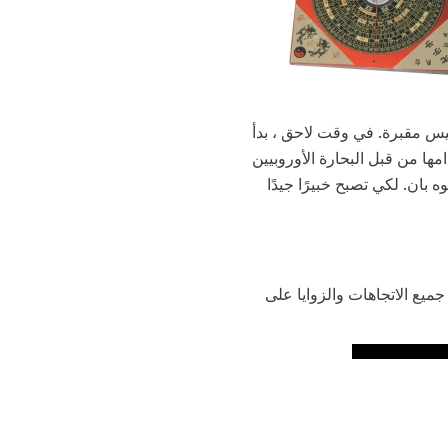
يس مقبرة. في وقت لاحق ، بدأ
 بان. لكي تصبح خبيرًا جيدًا
ه بان هو "تخزين جميع الاتجاهات والزوايا على