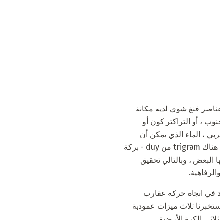
 عناصر فنغ شوي لديه مكانة
وب ، أو التراكتر كون أو
ربي ، الماء الذي يمكن أن
تجده في الغرب. يمكن العثور على Trigram رعد (zhen) في الشمال الشرقي ، وفي الجنوب الشرقي هناك trigram من duy - بركة
tr تقع بشكل صارم مقابل بعضها البعض ، وبالتالي تحقيق
الرفاهية.
 بمساعدة دائرة السماوات السابقة ، إذا انتقلنا من trigram من الرعد في اتجاه حركة عقارب
ستخبرنا ثلاث ميزات عمودية
اثي الكرة الأرضية.