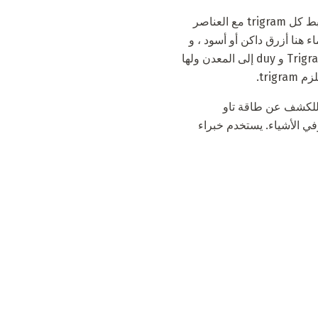
لكن فوائد فنغ شوي الحديثة تعلمنا نهجا مختلفا قليلا لتحديد اللون في دائرة السماوات القادمة. هنا ، يرتبط كل trigram مع العناصر
ء هنا أزرق داكن أو أسود ، و
trigram ، الذي يرمز إليه ، هو العصا. ينتمي trigram gen إلى الأرض وله لون أصفر. ترتبط Trigrams tsyan و duy إلى المعدن ولها
tri.
ة للكشف عن طاقة تاو
في الأشياء. يستخدم خبراء