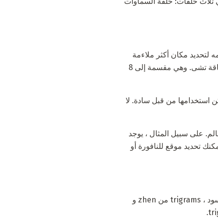
 معناه في ثلاث حلقات: حلقة السماوات
ه لتحديد مكان أكثر ملاءمة
لترتيب حديقة ، وبناء منزل أو مبنى آخر ، وهذا هو ، للعمل مع الأرض. تظهر هذه الدائرة تراكم وركود طاقة تشى. وهي مقسمة إلى 8
ن استخدامها من قبل سادة. لا
الم. على سبيل المثال ، يوجد
 الذي يصنف جسمًا من الماء ، في البوصلة الجنوبية الغربية. باستخدام هذه trigrams ، يمكنك تحديد موقع للنافورة أو
هنا ، كل trigram له لونه الخاص. Trigram kan ، وكذلك qian و gen ، أبيض ، بينما kun هو عكس ، أسود ، trigrams من zhen و