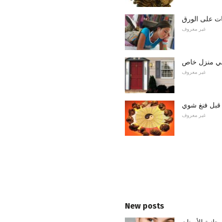
نات على الورق
غير معروف
في منزل خاص
غير معروف
قبل فنغ شوي
غير معروف
New posts