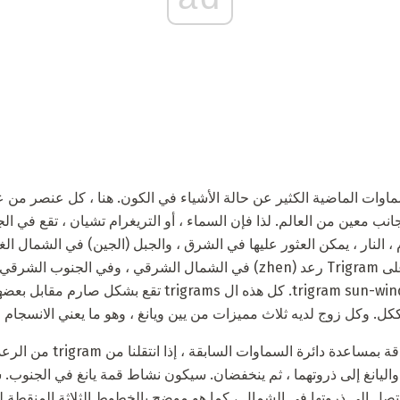
لسماوات الماضية الكثير عن حالة الأشياء في الكون. هنا ، كل عنصر من
 معين من العالم. لذا فإن السماء ، أو التريغرام تشيان ، تقع في الجن
، النار ، يمكن العثور عليها في الشرق ، والجبل (الجين) في الشمال الغ
وفي الجنوب الغربي هو trigram sun-wind-tree. كل هذه ال igrams
كل. وكل زوج لديه ثلاث مميزات من يين ويانغ ، وهو ما يعني الانسجام و
يمكننا أن نفهم ترتيب الأشياء بدقة
ليانغ إلى ذروتهما ، ثم ينخفضان. سيكون نشاط قمة يانغ في الجنوب. 
صل إلى ذروتها في الشمال ، كما هو موضح بالخطوط الثلاثة المنقطة لثل