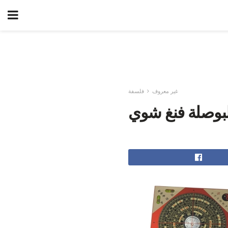
غير معروف
فلسفة
البوصلة فنغ شوي