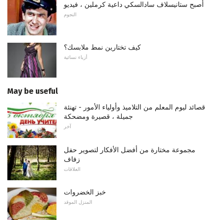
أصبح ستانيسلاف سادالسكي داعية كرملين ، فيديو
النجوم
كيف تختارين نمط ملابسك؟
أزياء نسائية
May be useful
قصائد ليوم المعلم من التلاميذ وأولياء الأمور - تهنئة
جميلة ، قصيرة ومضحكة
آخر
مجموعة مختارة من أفضل الأفكار لتصوير حفل
زفاف
العلاقات
خبز الخضروات
المنزل الموقد