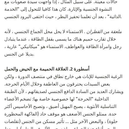
حالات معينة. على سبيل المثال ، إذا واجهت سيدة صعوبات مع
النشوة الجنسية والإثارة. كان هذا كافيا للتحول إلى "الخدمة
الذاتية" ، بعد أن تعلمنا تحفيز البظر ، حيث اختفى البرود الجنسي.
ملعقة من القطران
. الاستمناء لا يحل محل الجماع الجنسي ، لأنه
خلال تقارب حميم هناك ما يسمى بقفل الطاقة ، عندما يتبادل
رجل وامرأة الطاقة والعواطف. الاستمناء هو "ميكانيكي" عارية ،
بديلا عن الجنس.
أسطورة 2. العلاقة الحميمة مع الحيض والحمل
الرغبة الجنسية للإناث هي خارج نطاق في منتصف الدورة ، ولكن
بعض السيدات يحترقون من العاطفة وخلال الأيام الحرجة.
ويشارك العديد من السادة الدافع الجنسي لصديقاتهم ، لأن الطبقة
الداخلية "الحرجة" لها خصوصية خاصة بها: تضخم الأعضاء
التناسلية الأنثوية ، يصبح المهبل أضيق ، وتصبح الأحاسيس أكثر
حدة. ممثلو الجنس الأضعف هو موقف حاد (الفاكهة المحظورة
حلوة) ، والبعض الآخر مثل ... تأثير مسكن من الجنس (تقلصات
الرحم أثناء هزة الجماع مملة سحب الألم في البطن). لم يعط