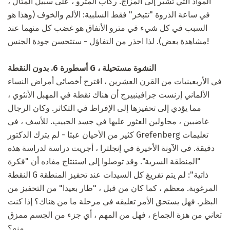
المواد التي تشير إلى المزاج. ركاب المترو ، على سبيل المثال ،
في ساعة الذروة "تتبخر" فقط السلبية: الألم والخوف (وهذا هو
السبب في كل شيء في مترو الأنفاق هو غضب كل منهما عند
مشاهدة بعض). لذا احذر من التفاؤل - ستتحسن جودة الجنس!
أسطورة 6. بدون النقطة G ، النشوة مستحيلة
في الأربعينيات من القرن العشرين ، اقترح أخصائي أمراض النساء
الألماني إرنست جرافينبيرج أن هناك نقطة في المهبل الأنثوي ،
مما يؤدي إلى تحفيزها إلى الإفراط في التكاثر. وكان الرجال
غاضبين ، محاولين العثور عليها في جسد الحبيب. للأسف ، في
كثير من الأحيان عبثا - لم يترك الدكتور Grefenberg تعليمات
دقيقة. في الآونة الأخيرة في إنجلترا ، أجريت دراسة لدراسة هذه
"المنطقة السرية". وقد توصلوا إلى استنتاج مفاده أن "فكرة
النقطة G ذاتية": لم يتم تفريغ كل السيدات عند تحفيز المنطقة
المرغوبة. معظم ، كما كان من قبل ، "طار بعيدا" من التحفيز من
البظر. فهل يستحق الأمر تعليقه في مرحلة ما من هناك؟ إذا كنت
تعاني من هزة الجماع ، فهل من المهم ، أي جزء من الجسم ممزق
منه؟