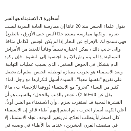
أسطورة 1. الاستمناء هو الشر
يقول علماء الجنس منذ 20 عامًا إن ممارسة العادة السرية ليست
ضارة ، ولكنها ممارسة مفيدة جدًا (ليس حتى الأزرق ، بالطبع):
فهي تسمح لك بالإفراج عن البخار إذا لم يكن الجنس الكامل متاحًا.
وإلى جانب ذلك ، يمكن اعتباره تقييماً وقائياً للعديد من الأمراض
النسائية: إذا لم يتم رش الإثارة الجنسية إلى النشوة ، فإن ركود
الدم يتشكل في الحوض الصغير ، الذي يسبب عمليات التهابية.
وبعد الاستمناء هو تجريب ممتازة لوظيفة الجنس. تعلم أن تحصل
على تفريغ "نفسها معها" ، السيدة أسهل لتكرارها مع رجل. لماذا
كثير من النساء "تجرؤ" مع الاستمناء (ووفقا للإحصاءات ، ما لا
يقل عن 40-60 ٪) ، تشعر بالذنب والخجل؟ والسبب هو أن
القشرة المخية قد استقرت بحزم ، وأن الاستمناء هو الشر. أولاً ،
أعلن الكهنة أنصار الحرب ، ثم انضم إليهم أطباء قالوا إن الاستمناء
كان اضطراباً يتطلب العلاج. لم يتغير الموقف تجاه الاستمناء إلا
في منتصف القرن العشرين ، عندما بدأ الأطباء في وصفه في