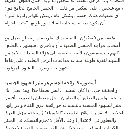
المحددة و ... كرجل محدد. مع شخص ما تريد "حنان العجل" طويلة
، مع شخص ، على العكس من ذلك ، - الجنس الجامح الجامح دون
أي تصفيات هناك. حسنا ، بشكل عام ، يمكن لقياس إثارة المرأة
أن يكون بمثابة استجابة للقبلات ورطوبتها "تحت الحزام".
ملعقة من القطران
. للقيام بذلك بطريقة سريعة لن تعمل مع
أصحاب مزاجه الجنسي الضعيف. أو بالأحرى ، سيظهر ، بالطبع ،
لكنهم سيستمتعون بالألفة. بالنسبة إلى هؤلاء السيدات ، لا بد من
التمهيد لفترة طويلة: تساعد مداعبات الرجل اللطيف على إيقاظ
الشهوانية ، وتقريب النشوة المرغوبة.
أسطورة 5. رائحة الجسم هو مثير للشهوة الجنسية
والحقيقة هي ، إذا كان الجسد ... ليس نظيفًا جدًا. وهذا يعني أنك
رائحة ، وليس العطور أو الصابون. رجل متعطش للطبيعة. أفضل
مثير للشهوة الجنسية بالنسبة له هو رائحة عرق الفتاة وإفرازاتها.
الخلاصة: لا تقمع الروائح الطبيعية "للكيمياء" (استخدم مزيل العرق
والعطور في الاعتدال) وعلى الأقل لا تحزم أنفسكم في الجينز
والكنزات الصوفية - من خلال هذه الفيرومونات الدروع لا تخترق.