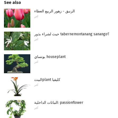
See also
الزنبق - زهور الربيع العطاء
آخر
حيث لشراء بذور tabernemontanang sanango؟
آخر
بونساي houseplant
آخر
البيتplant كليفيا
آخر
النباتات الداخلية: passionflower
آخر