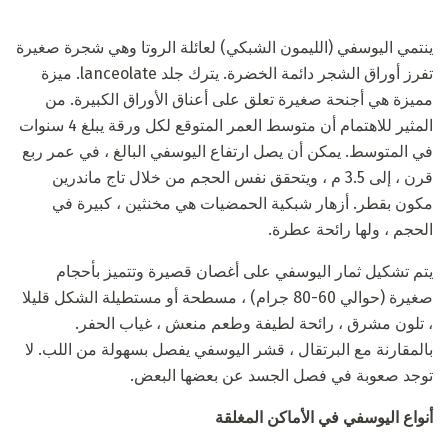
ينتمي اليوسفي (الليمون الشبكي) لعائلة الروتا وهي شجرة صغيرة
تفرز أوراق الشجر دائمة الخضرة. يترك جلد lanceolate. ميزة
مميزة هي أجنحة صغيرة تعلق على أعناق الأوراق الكبيرة. من
المثير للاهتمام أن متوسط ​​العمر المتوقع لكل ورقة يبلغ 4 سنوات
في المتوسط. يمكن أن يصل ارتفاع اليوسفي البالغ ، في عمر ربع
قرن ، إلى 3.5 م ، ويتحقق نفس الحجم من خلال تاج ماندرين
مكون بقطر. أزهار شبكية الحمضيات هي مخنثين ، كبيرة في
الحجم ، ولها رائحة عطرة.
يتم تشكيل ثمار اليوسفي على أغصان قصيرة وتتميز بأحجام
صغيرة (حوالي 60-80 جرام) ، مسطحة أو مستطيلة الشكل قليلا
، تلون مشرق ، رائحة لطيفة وطعم منعش ، غياب الحفر.
بالمقارنة مع البرتقال ، قشر اليوسفي يفصل بسهولة من اللب. لا
توجد صعوبة في فصل الجسد عن بعضها البعض.
أنواع اليوسفي في الأماكن المغلقة