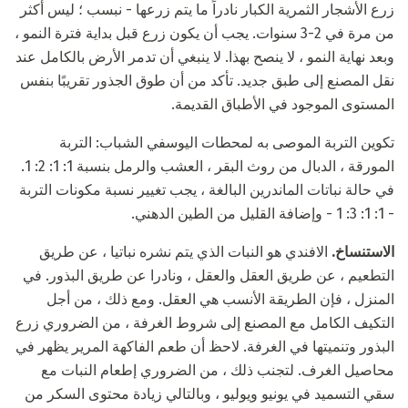
زرع الأشجار الثمرية الكبار نادراً ما يتم زرعها - نبسب ؛ ليس أكثر
من مرة في 2-3 سنوات. يجب أن يكون زرع قبل بداية فترة النمو ،
وبعد نهاية النمو ، لا ينصح بهذا. لا ينبغي أن تدمر الأرض بالكامل عند
نقل المصنع إلى طبق جديد. تأكد من أن طوق الجذور تقريبًا بنفس
المستوى الموجود في الأطباق القديمة.
تكوين التربة الموصى به لمحطات اليوسفي الشباب: التربة
المورقة ، الدبال من روث البقر ، العشب والرمل بنسبة 1: 1: 2: 1.
في حالة نباتات الماندرين البالغة ، يجب تغيير نسبة مكونات التربة
- 1: 1: 3: 1 - وإضافة القليل من الطين الدهني.
الاستنساخ.
الافندي هو النبات الذي يتم نشره نباتيا ، عن طريق
التطعيم ، عن طريق العقل والعقل ، ونادرا عن طريق البذور. في
المنزل ، فإن الطريقة الأنسب هي العقل. ومع ذلك ، من أجل
التكيف الكامل مع المصنع إلى شروط الغرفة ، من الضروري زرع
البذور وتنميتها في الغرفة. لاحظ أن طعم الفاكهة المرير يظهر في
محاصيل الغرف. لتجنب ذلك ، من الضروري إطعام النبات مع
سقي التسميد في يونيو ويوليو ، وبالتالي زيادة محتوى السكر من