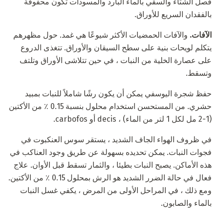
فصل الشتاء والسقي بالماء البارد والمسودات تكون محفوفة
بالفقدان السريع للأوراق.
الآفات.
والآفات الحمضيات الأكثر شيوعًا هي غمد. حول مظهرهم
يتكلم لويحات بنية على سطح السيقان والأوراق. تتغذى الدروع
على عصارة الخلية من النبات ، في حين تتلاشى الأوراق وتلتف
وتسقط.
حفظ شجرة اليوسفي يمكن أن يكون رشًا شاملاً للنبات بمبيد
حشري. من المستحسن استخدام محلول بنسبة 0.15 ٪ من الأكتين
(1-2 مل لكل 1 لتر من الماء) ، decis أو carbofos.
في ظروف الهواء الجاف الشديد ، يستقر سوس العنكبوت في
فجوات النبات. يمكن تحديده بسهولة عن طريق وجود العناكب في
هذه الأماكن. يصبح النبات بطيئا ، والثمار تسقط قبل الأوان. علاج
فعال في حالة الضرر الشديد هو الرش بمحلول 0.15 ٪ من الأكتين.
ومع ذلك ، في المراحل الأولى من المرض ، يكفي غسل النبات
بالماء والصابون.