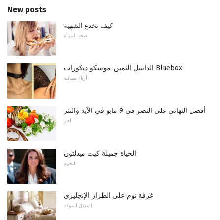
New posts
كيف نخدع الشهية
صحة المرأة
الدانتيل الثمين: موسكو ديكورات Bluebox
أزياء نسائية
أفضل التهاني على النصر في 9 مايو في الآية والنثر
آخر
الحياة جميلة كيت ميدلتون
النجوم
غرفة نوم على الطراز الإنجليزي
المنزل الموقد