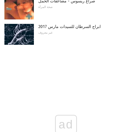
صراع ريسوس - مضاعفات الحمل
صحة المرأة
ابراج السرطان للسيدات مارس 2017
غير معروف
ad