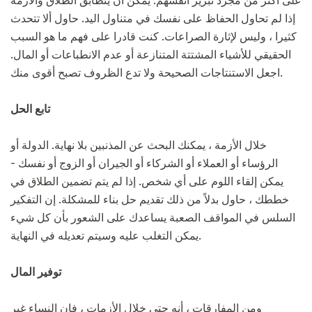
على أكثر من مجرد تبرير أنفسهم. يمكن أن يتطابق الطلاق والأزمة
إذا لم تحاول الحفاظ على نفسك في متناول اليد. حاول ألا تتحدث
كثيرا ، وليس لإثارة الصراعات. كنت قادرا على فهم ما هو السبب
الحقيقي للأشياء المشتتة المتنازعة أو عدم الانطباعات أو المال.
اجعل الاستنتاجات الصحيحة ولا تدع الظروف تصبح أقوى منك.
تابع الحل
خلال الأزمة ، يمكنك البحث عن المذنبين بلا نهاية. الدولة أو
الرؤساء أو العملاء أو الشركاء أو الجيران أو الزوج أو نفسك -
يمكن إلقاء اللوم على أي شخص. إذا لم يتم تضمين الطلاق في
خططك ، حاول بدلاً من ذلك تقديم حل بناء للمشكلة. إن التفكير
السلس في المواقف الصعبة يساعدك على الشعور بأن كل شيء
يمكن التغلب عليه وسيتم تعديله في النهاية.
توفير المال
ومن المفارقات ، أنه حتى خلال الأزمات ، فإن النساء غير