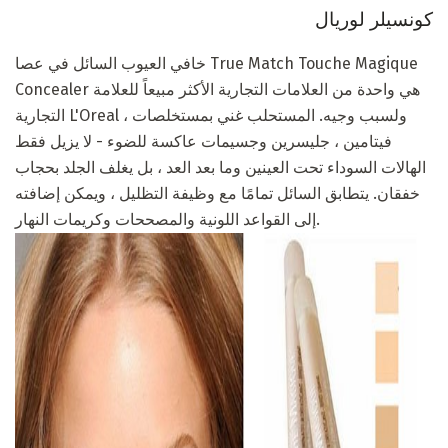
كونسيلر لوريال
خافي العيوب السائل في عصا True Match Touche Magique
Concealer هي واحدة من العلامات التجارية الأكثر مبيعاً للعلامة
التجارية L'Oreal ، ولسبب وجيه. المستحلب غني بمستخلصات
فيتامين ، جليسرين وجسيمات عاكسة للضوء - لا يزيل فقط
الهالات السوداء تحت العينين وما بعد العد ، بل يغلف الجلد بحجاب
خفقان. يتطابق السائل تمامًا مع وظيفة التظليل ، ويمكن إضافته
إلى القواعد اللونية والمصححات وكريمات النهار.