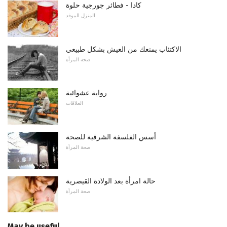
كادا - فطائر جورجية حلوة
المنزل الموقد
الاكتئاب يمنعك من العيش بشكل طبيعي
صحة المرأة
رواية عشوائية
العلاقات
أسس الفلسفة الشرقية للصحة
صحة المرأة
حالة امرأة بعد الولادة القيصرية
صحة المرأة
May be useful