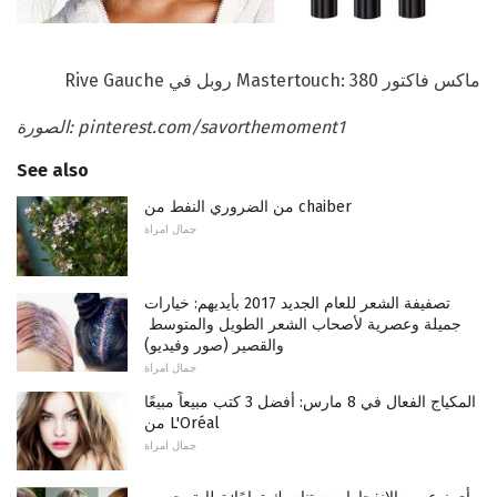
ماكس فاكتور Mastertouch: 380 روبل في Rive Gauche
الصورة: pinterest.com/savorthemoment1
See also
من الضروري النفط من chaiber
جمال امراة
تصفيفة الشعر للعام الجديد 2017 بأيديهم: خيارات
جميلة وعصرية لأصحاب الشعر الطويل والمتوسط ​​
والقصير (صور وفيديو)
جمال امراة
المكياج الفعال في 8 مارس: أفضل 3 كتب مبيعاً مبيعًا
من L'Oréal
جمال امراة