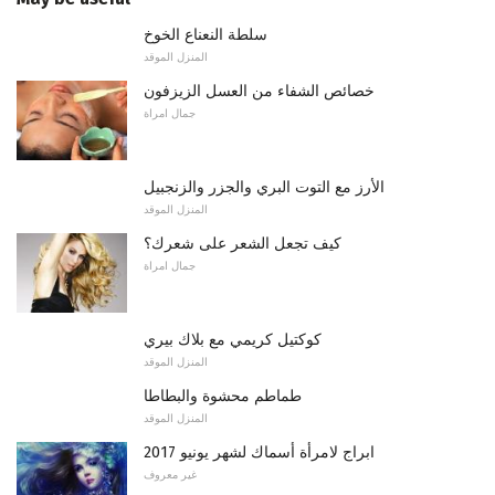
سلطة النعناع الخوخ
المنزل الموقد
خصائص الشفاء من العسل الزيزفون
جمال امراة
الأرز مع التوت البري والجزر والزنجبيل
المنزل الموقد
كيف تجعل الشعر على شعرك؟
جمال امراة
كوكتيل كريمي مع بلاك بيري
المنزل الموقد
طماطم محشوة والبطاطا
المنزل الموقد
ابراج لامرأة أسماك لشهر يونيو 2017
غير معروف