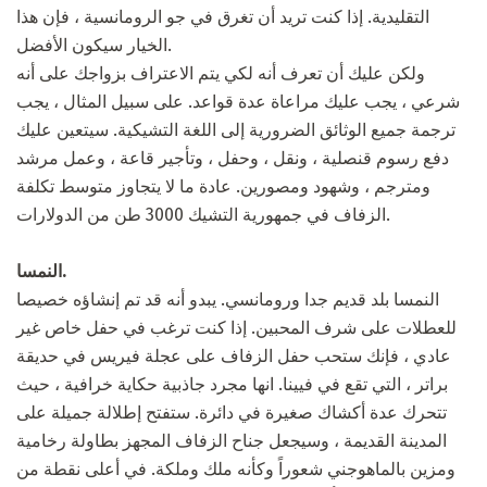
التقليدية. إذا كنت تريد أن تغرق في جو الرومانسية ، فإن هذا
الخيار سيكون الأفضل.
ولكن عليك أن تعرف أنه لكي يتم الاعتراف بزواجك على أنه
شرعي ، يجب عليك مراعاة عدة قواعد. على سبيل المثال ، يجب
ترجمة جميع الوثائق الضرورية إلى اللغة التشيكية. سيتعين عليك
دفع رسوم قنصلية ، ونقل ، وحفل ، وتأجير قاعة ، وعمل مرشد
ومترجم ، وشهود ومصورين. عادة ما لا يتجاوز متوسط ​​تكلفة
الزفاف في جمهورية التشيك 3000 طن من الدولارات.
النمسا.
النمسا بلد قديم جدا ورومانسي. يبدو أنه قد تم إنشاؤه خصيصا
للعطلات على شرف المحبين. إذا كنت ترغب في حفل خاص غير
عادي ، فإنك ستحب حفل الزفاف على عجلة فيريس في حديقة
براتر ، التي تقع في فيينا. انها مجرد جاذبية حكاية خرافية ، حيث
تتحرك عدة أكشاك صغيرة في دائرة. ستفتح إطلالة جميلة على
المدينة القديمة ، وسيجعل جناح الزفاف المجهز بطاولة رخامية
ومزين بالماهوجني شعوراً وكأنه ملك وملكة. في أعلى نقطة من