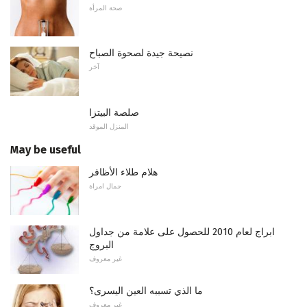
صحة المرأة
نصيحة جيدة لصحوة الصباح
آخر
صلصة البيتزا
المنزل الموقد
May be useful
هلام طلاء الأظافر
جمال امراة
ابراج لعام 2010 للحصول على علامة من جداول
البروج
غير معروف
ما الذي تسببه العين اليسرى؟
غير معروف