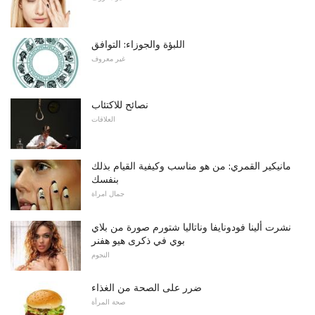
اللبؤة والجوزاء: التوافق
غير معروف
نصائح للاكتئاب
العلاقات
مانيكير القمري: من هو مناسب وكيفية القيام بذلك
بنفسك
جمال امراة
نشرت ألينا فودونايفا وناتاليا شتورم صورة من بلاي
بوي في ذكرى هيو هفنر
النجوم
ضرر على الصحة من الغذاء
صحة المرأة