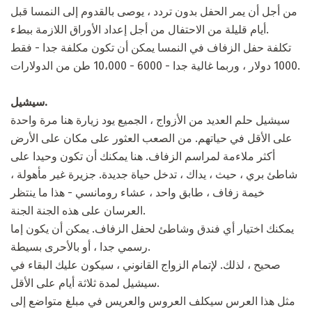
من أجل أن يمر الحفل بدون تردد ، يوصى بالقدوم إلى النمسا قبل
أيام قليلة من الاحتفال من أجل إعداد الأوراق اللازمة ببطء.
تكلفة حفل الزفاف في النمسا يمكن أن تكون مكلفة جدا - فقط
1000 دولار ، وربما غالية جدا - 6000 - 10،000 طن من الدولارات.
سيشيل.
سيشيل حلم العديد من الأزواج ، الجميع يود زيارة هنا مرة واحدة
على الأقل في حياتهم. من الصعب العثور على مكان على الأرض
أكثر ملاءمة لمراسم الزفاف. هنا يمكنك أن تكون وحيدا على
شاطئ بري ، حيث ، يداك ، تدخل حياة جديدة. جزيرة غير مأهولة ،
خيمة زفاف ، طابق واحد ، عشاء رومانسي - هذا ما ينتظر
العرسان على هذه الجنة الجنة.
يمكنك اختيار أي فندق وشاطئ لحفل الزفاف. يمكن أن يكون إما
رسمي جدا ، أو بالأحرى بسيطة.
صحيح ، لذلك. لإتمام الزواج القانوني ، سيكون عليك البقاء في
سيشيل لمدة ثلاثة أيام على الأقل.
مثل هذا العرس سيكلف العروس والعريس في مبلغ متواضع إلى