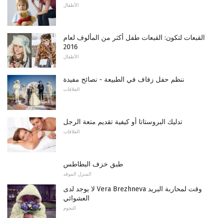
الأطفال
القبعات لتكون: القبعات طفل أكثر من المألوف لعام
2016
الأطفال
ننظم حفل زفاف في الطبيعة - نصائح مفيدة
العلاقات
تدليك البروستاتا أو كيفية تقديم متعة الرجل
العلاقات
طبق خزف البطاطس
المنزل الموقد
لا يوجد لدى Vera Brezhneva وقت لمحاربة البريد
العشوائي
النجوم