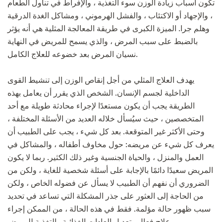
تكون أسباب زيادة الوزن سوء التغذية ، والإفراط في تناول الطعام
، والإجهاد أو الاكتئاب ، والفشل الهرموني ، ومشاكل الغدة الدرقية
وهلم جرا. الميزة الكبرى في طريقة المعالجة المثلية هي أنه يؤثر
بالضبط على سبب المرض ، والذي يسمح للمريض في النهاية
نسيان المرض بعد خضوعه للعلاج الكامل.
يهدف العلاج المثلي من أجل إنقاص الوزن إلى تنشيط القوى
الداخلية لجسم الإنسان. الشخص الذي يقرر أن يعامل بهذه
الطريقة يجب أن يكون مستعدًا لإجراء محادثة طويلة مع أحد
المتخصصين ، حيث سيُسأل خلاله العديد من الأسئلة المختلفة ،
وحتى الأكثر غير المتوقعة. بعد كل شيء ، يجب على الطبيب أن
يعرف كل شيء عن مريضه: حول مخاوف أطفاله ، والمشاكل في
العمل والمنزل ، والحياة الجنسية وغير ذلك الكثير. ربما لا يكون
المريض سعيدًا دائمًا بالإجابة على أسئلة شخصية للغاية ، ولكن من
الضروري أن نفهم أن الطبيب لا يسأل عن فضوله الخاص ، ولكن
من الحاجة إلى العثور على جذر المشكلة التي تساعد في تحديد
سبب ظهور حالة مؤلمة. فقط في هذه الحالة ، من الممكن إجراء
علاج فعال وتعديل العادات الغذائية والتغذية للمريض.