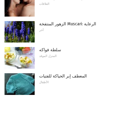
العلاقات
الزهور المنتفخة Muscari: الرعاية
آخر
سلطة فواكه
المنزل الموقد
المعطف إبر الحياكة للفتيات
الأطفال