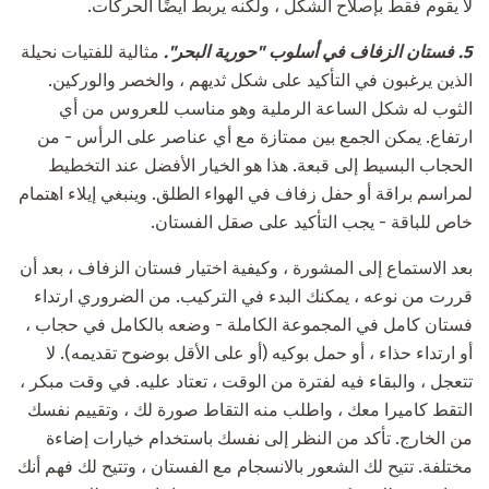
لا يقوم فقط بإصلاح الشكل ، ولكنه يربط أيضًا الحركات.
5.
فستان
الزفاف
في أسلوب "حورية البحر".
مثالية للفتيات نحيلة
الذين يرغبون في التأكيد على شكل ثديهم ، والخصر والوركين.
الثوب له شكل الساعة الرملية وهو مناسب للعروس من أي
ارتفاع. يمكن الجمع بين ممتازة مع أي عناصر على الرأس - من
الحجاب البسيط إلى قبعة. هذا هو الخيار الأفضل عند التخطيط
لمراسم براقة أو حفل زفاف في الهواء الطلق. وينبغي إيلاء اهتمام
خاص للباقة - يجب التأكيد على صقل الفستان.
بعد الاستماع إلى المشورة ، وكيفية اختيار فستان الزفاف ، بعد أن
قررت من نوعه ، يمكنك البدء في التركيب. من الضروري ارتداء
فستان كامل في المجموعة الكاملة - وضعه بالكامل في حجاب ،
أو ارتداء حذاء ، أو حمل بوكيه (أو على الأقل بوضوح تقديمه). لا
تتعجل ، والبقاء فيه لفترة من الوقت ، تعتاد عليه. في وقت مبكر ،
التقط كاميرا معك ، واطلب منه التقاط صورة لك ، وتقييم نفسك
من الخارج. تأكد من النظر إلى نفسك باستخدام خيارات إضاءة
مختلفة. تتيح لك الشعور بالانسجام مع الفستان ، وتتيح لك فهم أنك