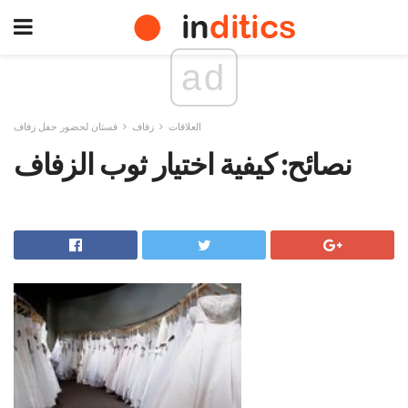
ad
العلاقات
زفاف
فستان لحضور حفل زفاف
نصائح: كيفية اختيار ثوب الزفاف