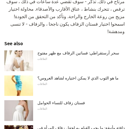
مرتاح في ذلك. تذكر - سوف تقضي عدة ساعات في ذلك ، سوف
ترقص ، تتحرك بنشاط ، عناق الأقارب والأصدقاء. محاولة اختيار
مزيج من روعة الخارج والراحة. وتأكد من التحقق من الجودة!
اسمحوا اختيار فستان الزفاف يكون ناجحا ، والزفاف - لا تنسى
ومدهشة!
See also
سحر أرستقراطي: فساتين الزفاف مع ظهر مفتوح
العلاقات
ما هو الثوب الذي لا يمكن اختياره لشاهد العروس؟
العلاقات
فستان زفاف للنساء الحوامل
العلاقات
دافئة وأنيقة: ما يجب القيام به لحفل زفاف المرأة في