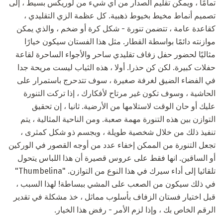
تمامًا ، ويمكن تقليم الصدار من أي شيء من لوريكس بسيط ، إلى
تصميم أنماط مخيط بخيوط ذهبية. كل عظمة الزي التقليدي ،
كقاعدة عامة ، تتضمن تنورة - شكل كرة أو ضخم ، والذي يمكن
موازنته دائمًا بواسطة القطار. مثل هذا الفستان سيكون خيارًا
مثاليًا لحضور حفل زفاف تقليدي ساحر والأجواء الساحرة لقاعة
حفلات كبيرة. لكن كن حذرا. أولا ، هذه الثياب ليست مريحة جدا
في الفضاء الضيق لغرفة صغيرة ، سوف تتدحرج باستمرار على
الحاشية ، وسوف تكون غير مرتاح لأفكارك ، إذا تركت التنورة
عليك أو حان الوقت لاستلامها من الأرضية. ثانيا ، إن تحقيق
التوازن بين هذه التنورة مهمة صعبة. ومن الناحية المثالية ، يتم
تنفيذ ذلك من خلال شخصية طويلة ، وبجسم ذو شكل كمثرى ،
تجعل التنورة من الممكن إخفاء عدد من أوجه القصور في الوركين
أو الساقين. انها فقط على عروس قصيرة أن هذا اللباس يتحول
تلقائيا إلى أداء سيرك في هذا النوع من التوازن. "Thumbelina"
في ذلك سيكون من الصعب على المشي ببساطة! لهذا السبب ،
قبل اختيار فستان الزفاف بأسلوب مماثل ، خذ مشكلة في تقدير
الرقم الخاص بك ، وإذا لزم الأمر - رفض هذا الخيار.