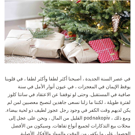
في عصر السنة الجديدة ، أصبحنا أكثر لطفا وأكثر لطفا ، في قلوبنا
يوقظ الإيمان في المعجزات ، في عيون أنوار الأمل في سنة
صافية في المستقبل. وحتى لو توقفنا عن الاعتقاد في سانتا كلوز
لفترة طويلة ، لكننا ما زلنا نسعى جاهدين لنصبح معصبين لمن لم
يكن لديهم وقت الكفر في وجود رجل عجوز لطيف ذو لحية بيضاء.
ومع ذلك ، podnakopiv القليل من المال ، ونحن على عجل إلى
محلات بيع التذكارات لجميع أنواع تفاهات. وسيكون من الأفضل
الحصول على ما يكفي من الوقت والمواد والأفكار الأصلية