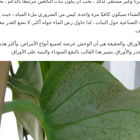
ا وغير مستقر. لذلك ، يجب أن يكون نبات البالغين مرتبطًا بالدعم ، بحج
الشتاء سيكون كافيًا مرة واحدة. ليس من الضروري ملء المياه ، حيث ي
الصناعية حول النبات ، لذا حاول رش الماء حوله أكثر. لا تضع القدر
ف.
الأوراق. والحقيقة هي أن الوحش عرضة لجميع أنواع الأمراض. وأكثر هذه ا
 والأوراق. يتميز هذا القالب بالبقع السوداء والبنية على الأوراق.