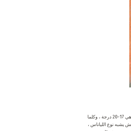
بما أن هذا النبات يأتي من المناطق المدارية ، فإنه يحب الدفء والرطوبة. درجة حرارة الغرفة المثالية هي 17-20 درجة ، وكلما
ش يشبه نوع اللياناس ،