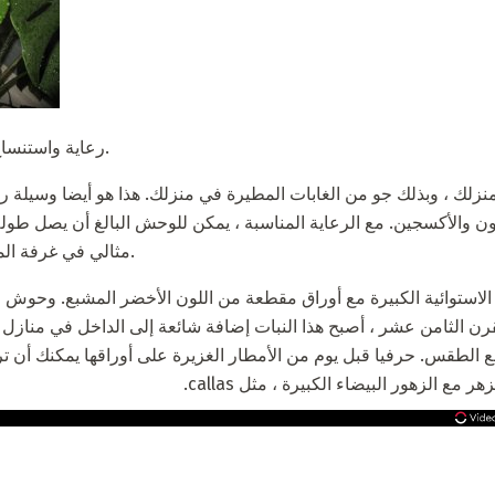
رعاية واستنساخ المنزل. المجالس والتوصيات.
ون والأكسجين. مع الرعاية المناسبة ، يمكن للوحش البالغ أن يصل ط
مثالي في غرفة المعيشة أو المطبخ أو غرفة النوم.
ذا النبات هو من جنس lianas الاستوائية الكبيرة مع أوراق مقطعة من اللون الأخضر المشبع.
لقرن الثامن عشر ، أصبح هذا النبات إضافة شائعة إلى الداخل في منازل ال
ع الطقس. حرفيا قبل يوم من الأمطار الغزيرة على أوراقها يمكنك أن
ع الزهور البيضاء الكبيرة ، مثل callas.