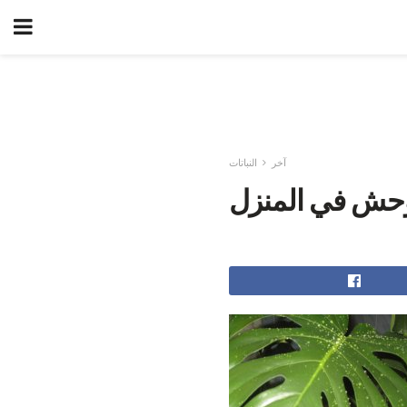
آخر
النباتات
 وحش في المنزل