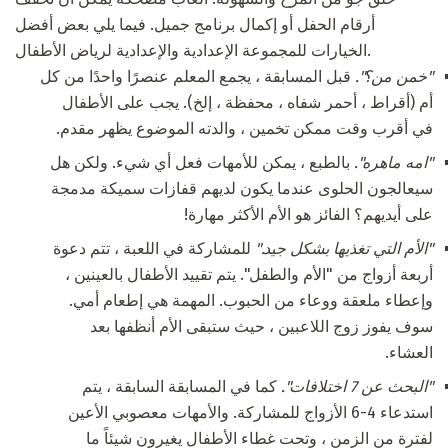
أرقام الحفل أو إكمال برنامج جميل. فيما يلي بعض أفضل
الخيارات للمجموعة الإعدادية والإعدادية لرياض الأطفال.
"خمن من؟".
قبل المسابقة ، يجمع المعلم عنصرًا واحدًا من كل
أم (أقراط ، أحمر شفاه ، محفظة ، إلخ). يجب على الأطفال
في أقرب وقت ممكن تخمين ، والدته الموضوع يظهر مقدم.
"امه ماهره".
بالطبع ، يمكن للأمهات فعل أي شيء. ولكن هل
سيعالجون الحلوى عندما يكون لديهم قفازات سميكة مدمجة
على أيديهم؟ الفائز هو الأم الأكثر مهارة!
"الأم التي تغذيها بشكل جيد."
للمشاركة في اللعبة ، تتم دعوة
أربعة أزواج من "الأم والطفل". يتم تقييد الأطفال بالعينين ،
وإعطاء ملعقة ووعاء من الحبوب. المهمة هي إطعام أمي.
سوف يفوز زوج اللاعبين ، حيث ستبقى الأم أنظفها بعد
العشاء.
"البحث عن 7 اختلافات".
كما في المسابقة السابقة ، يتم
استدعاء 4-6 الأزواج للمشاركة. والأمهات معصوبي الأعين
لفترة من الزمن ، وتحت غطاء الأطفال يغيرون شيئاً ما