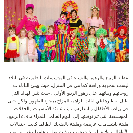
عطلة الربيع والزهور والنساء في المؤسسات التعليمية في البلاد
ليست سحرية ورائعة كما هي في المنزل. حيث يهنئ الباباوات
زوجاتهم وبناتهم على زهور الربيع الأولى ، حيث تثير الهدايا التي
طال انتظارها في لفات الزاهية المزاج بمجرد الظهور. ولكن حتى
في رياض الأطفال والمدارس ، يتم تدفئة الأمسيات والحفلات
الموسيقية التي تم توقيتها إلى اليوم العالمي للمرأة بدفء الربيع ،
مليئة بابتسامات عريضة ومليئة بالضحك. لطالما كانت احتفالات
الأطفال ، ولا تزال ، ذات شعبية وذات صلة ، على الرغم من تغير