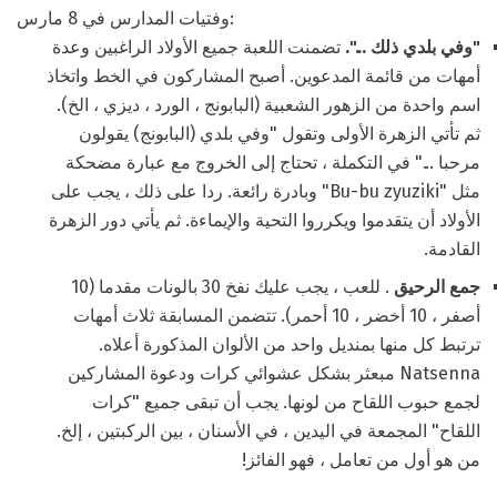
وفتيات المدارس في 8 مارس:
"وفي بلدي ذلك ...".
تضمنت اللعبة جميع الأولاد الراغبين وعدة
أمهات من قائمة المدعوين. أصبح المشاركون في الخط واتخاذ
اسم واحدة من الزهور الشعبية (البابونج ، الورد ، ديزي ، الخ).
ثم تأتي الزهرة الأولى وتقول "وفي بلدي (البابونج) يقولون
مرحبا ..." في التكملة ، تحتاج إلى الخروج مع عبارة مضحكة
مثل "Bu-bu zyuziki" وبادرة رائعة. ردا على ذلك ، يجب على
الأولاد أن يتقدموا ويكرروا التحية والإيماءة. ثم يأتي دور الزهرة
القادمة.
جمع الرحيق
. للعب ، يجب عليك نفخ 30 بالونات مقدما (10
أصفر ، 10 أخضر ، 10 أحمر). تتضمن المسابقة ثلاث أمهات
ترتبط كل منها بمنديل واحد من الألوان المذكورة أعلاه.
Natsenna مبعثر بشكل عشوائي كرات ودعوة المشاركين
لجمع حبوب اللقاح من لونها. يجب أن تبقى جميع "كرات
اللقاح" المجمعة في اليدين ، في الأسنان ، بين الركبتين ، إلخ.
من هو أول من تعامل ، فهو الفائز!