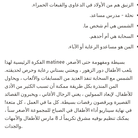
الزنبق هم من الأولاد في الدعاوى والقبعات الحمراء.
نحلة - مدرس مساعد.
الشمس هي أم شخص ما.
السحابة هي أم أحدهم.
المن هو مساعدو الرعاية أو الآباء.
الفكرة الرئيسية لهذا matinee بسيطة ومفهومة حتى الأصغر.
يلعب الأطفال دور الزهور ، ويعتني بستاني رعاية وحرص لحديقته.
الشمس مع السحابة تنفذ العديد من المسابقات والألعاب ، ويحاول
المن المنذرة بكل طريقة ممكنة أن تسبب الكثير من الأذى
للأطفال. لإبعاد الممولين ، يغني الرجال الأغاني ، ويخبرون القصائد
القصيرة ويرقصون رقصات بسيطة. كل ما في العمل ، كل متعة!
في نهاية سيناريو أداء الأطفال في الصباح للمجموعة الأصغر سناً ،
يمكنك تنظيم بوفيه مشرق تكريماً لـ 8 مارس للأطفال والأمهات
والجدات.