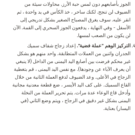
الجوز بأصابعهم دون لمس حبة الأرز. محاولات سيئة من
الضيوف لن تنجح. لكنك ساحر ، خذ الكأس في يد واحدة ، ثم
انقر عليه. سوف يغرق المصباح الصغير بشكل تدريجي إلى
الأسفل - وفي النهاية ، يدفعون الجوز السحري إلى القمة. الآن
لن يكون من الصعب لمسها.
التركيز الوهم "عملة فضية".
إعداد زجاج شفاف سميك
الجدران واثنين من العملات المتطابقة. واحد منهم هو بشكل
غير محكم فرضت بين أصابع اليد اليمنى من الداخل (لا ينبغي
أن يعرف الآباء عن وجودها). مع نفس اليد اليمنى ، قم بتغطية
الزجاج في الأعلى. وعد الضيوف لدفع العملة الثانية من خلال
القاع السميك. على كف اليد الأيسر ، ضع قطعة معدنية مجانية
وأدخل قاع الوعاء عدة مرات. يتم تحرير العملة من النخلة
اليمنى بشكل غير دقيق في الزجاج ، ويتم وضع الثاني (في
اليسار) بعناية.