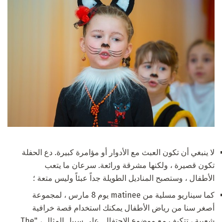
لا ينبغي أن تكون العبث مع الأدوار أو مؤامرة كبيرة. دع الحفلة
تكون قصيرة ، ولكنها مشرقة ورائعة. سرعان ما يتعب
الأطفال ، وستصبح المناديل الطويلة جداً عبئاً وليس متعة ؛
كما سيناريو مسلية من matinee يوم 8 مارس ، لمجموعة
أصغر سنا من رياض الأطفال يمكنك استخدام قصة خرافية
شعبية ، تتكيف مع موضوع الاحتفال. على سبيل المثال ، "The