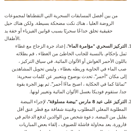
من بين أفضل المسابقات السحرية التي التقطناها لمجموعات
الروضة العليا ، هناك نكت مضحكة بسيطة. ولكن هناك حيل
حقيقية تخلق خداعًا سحريًا بسبب قوانين الفيزياء أو خفة يد
الأطفال.
التركيز السحري "مؤامرة الماء".
إعداد جرة الزجاج مع غطاء
ثمل بإحكام. بالنسبة للجانب الخاطئ من الغطاء ، قم بطلائه
باللون الأحمر الغواش أو الألوان المائية. في سياق التركيز ،
صب الماء في الحاوية وربطه بغطاء ، وليس تحويل المشاهدين
إلى مكان "أحمر". تحدث بوضوح وبتعبير عن كلمات سحرية:
"تمامًا كما في الحكاية ، اصبح ماءًا أحمر". ثم يهز الجرة بقوة
جدا. ستقوم فوديكا بغسل الألوان المائية وتغيير لونها.
التركيز على عيد 8 مارس "بيضة مسلوقة".
لإجراء البيضة
المطلوبة المغلي المطلوب وقنينة شفافة مع قطر عنق أقل
بقليل من البيضة. دعوة شخص من الوالدين لدفع الدعائم في
قارورة. بعد محاولة فاشلة للضيوف ، إلقاء بعض المباريات