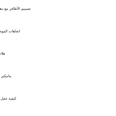
تصميم الأظافر مع دها
اتجاهات الموض
هلام
مانيكير و
كيفية جعل م