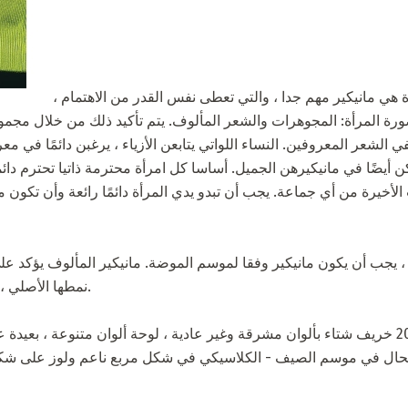
مما لا شك فيه ، أن كل امرأة هي مانيكير مهم جدا ، والتي تعطى نفس القدر من الاهتمام ،
رة المرأة: المجوهرات والشعر المألوف. يتم تأكيد ذلك من خلال مجموع
 الشعر المعروفين. النساء اللواتي يتابعن الأزياء ، يرغبن دائمًا في 
أخيرة من أي جماعة. يجب أن تبدو يدي المرأة دائمًا رائعة وأن تكون مهندمً
 ، يجب أن يكون مانيكير وفقا لموسم الموضة. مانيكير المألوف يؤكد على 
نمطها الأصلي ، والمزاج ، والتفضيلات والأذواق.
تتميز أزياء مانيكير 2009-2010 خريف شتاء بألوان مشرقة وغير عادية ، لوحة ألوان متنوعة ،
لحال في موسم الصيف - الكلاسيكي في شكل مربع ناعم ولوز على شكل ا