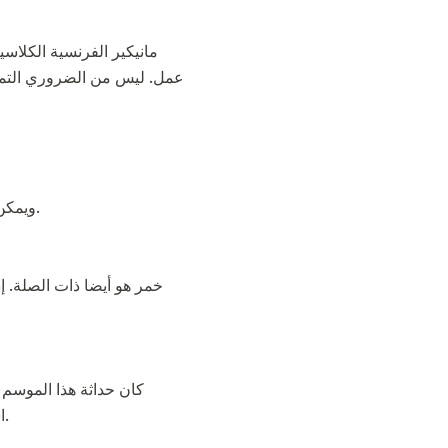
مانيكير الفرنسية الكلاسي
عمل. ليس من الضروري التمسك
ويمكن إنشاء مانيكير الخريف العصرية باستخدام ظلال رمادية من الورنيش أو مختلطة مع بعض ظلال أخرى.
خمر هو أيضا ذات الصلة. إ
كان حداثة هذا الموسم 
استخدام ظلال من الورنيش في مجموعة متنوعة من الطرق ، بدءا من المرجان الساطع إلى أحمر الدم.