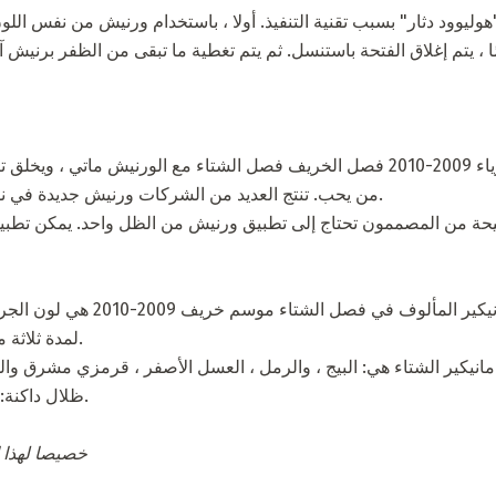
"هوليوود دثار" بسبب تقنية التنفيذ. أولا ، باستخدام ورنيش من نفس اللو
ًا ، يتم إغلاق الفتحة باستنسل. ثم يتم تغطية ما تبقى من الظفر برنيش
ويمكن أيضا أن يتم مانيكير أزياء 2009-2010 فصل الخريف فصل الشتاء مع الورنيش م
من يحب. تنتج العديد من الشركات ورنيش جديدة في نسختين ، سواء في مات ولامعة.
الاتجاهات الرئيسية في مانيكير المأ
لمدة ثلاثة مواسم ، لون أرجواني هو شعبية.
 مانيكير الشتاء هي: البيج ، والرمل ، العسل الأصفر ، قرمزي مشرق و
ظلال داكنة: البرقوق والباذنجان والأرجواني.
، خصيصا لهذا 