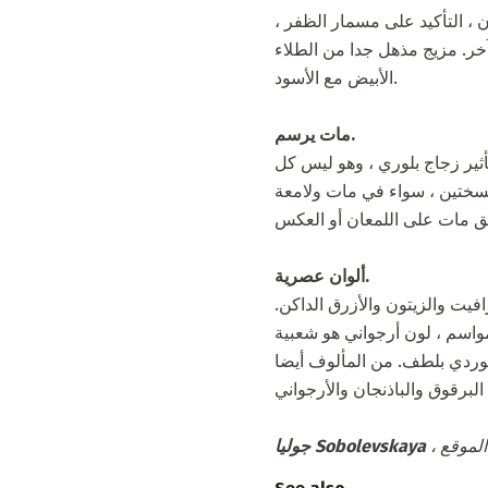
ن ، التأكيد على مسمار الظفر ،
 آخر. مزيج مذهل جدا من الطلاء
الأبيض مع الأسود.
مات يرسم.
اتي ، ويخلق تأثير زجاج بلوري ، وهو ليس كل
ألوان عصرية.
لوف في فصل الشتاء موسم خريف 2009-2010 هي لون الجرافيت والزيتون والأزرق الداكن.
الوردي بلطف. من المألوف أيضا
الموقع
جوليا Sobolevskaya