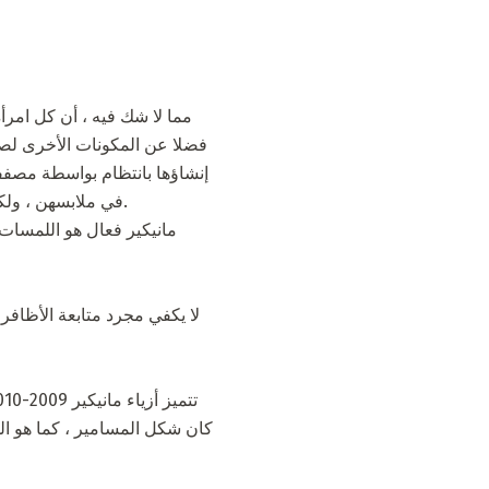
فضلا عن المكونات الأخرى لصو
إنشاؤها بانتظام بواسطة مصففي
في ملابسهن ، ولكن أيضًا في مانيكيرهن الجميل. أساسا كل امرأة محترمة ذاتيا تحترم دائما اهتماما كبيرا لظهور أظافرها.
مانيكير فعال هو اللمسات ال
لا يكفي مجرد متابعة الأظافر
كان شكل المسامير ، كما هو ا