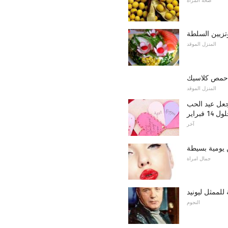
صحة المرأة
تزيين السلطة
المنزل الموقد
حمص كلاسيك
المنزل الموقد
جعل عيد الحب
فبراير
آخر
جمال امراة
النجوم