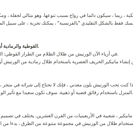
كية ، ربما ، سيكون دائما في رواج بسبب تنوعها. وهو مثالي لحفلة ، وم
 فقط بالشكل التقليدي "بالفرنسية" ، يمكنك تجربة ، على سبيل المثا
القوطية والرمادية أزياء مانيكير موسم خريف شتاء.
في أزياء الآن الورنيش من ظلال الظلام من الطراز القوطي: البني والأسود والشوكولاته المرة.
ذا كنت تحب الورنيش بلون معدني ، فإنك لا تحتاج إلى شرائه في متجر 
المنزل باستخدام رقائق فضية أو ذهبية. سوف تكون سعيدا مع تأثير الوميض المألوف من هذا الورنيش.
مانيكير ، شعبية في الأربعينيات من القرن العشرين. يختلف في تصميم