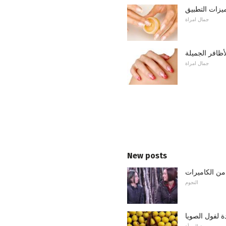
ميزات التطبيق
جمال امراة
أظافر الجميلة
جمال امراة
New posts
النجوم
 لفول الصويا