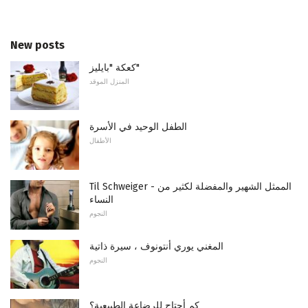
New posts
كعكة "بايليز"
المنزل الموقد
الطفل الوحيد في الأسرة
الأطفال
Til Schweiger - الممثل الشهير والمفضلة لكثير من
النساء
النجوم
المغني يوري أنتونوف ، سيرة ذاتية
النجوم
كم أحتاج للرضاعة الطبيعية؟