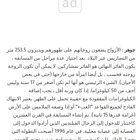
ad
جوهر
: الأزواج يضعون زوجاتهم على ظهورهم ويديرون 253.5 متر
من التضاريس عبر البلاد. بعد اجتياز عدة مراحل من المسابقة ،
يكون الفائز النهائي هو الفائز بمشاركين. لا يمكن أن تكون الزوجة
زوجته فحسب ، بل أيضا امرأة من خارجها (حتى في بعض
الأحيان). الشيء الرئيسي هو أنها لم تكن أصغر من 17 سنة وليس
أخف من 50 كيلوغراما. إذا كان وزنه أقل ، يجب إضافة
الكيلوغرامات المفقودة مع حقيبة تحمل على الظهر. يعتبر الانتهاك
الفادح لجميع القواعد "العبء" أو إذا وضعه الملامس على الأرض
(غرامة قدرها 15 ثانية). تم إنشاء المسابقة في القرن العشرين
كاختبار للدخول إلى الرجال الفنلنديين الذين أرادوا الدخول إلى
العصابة إلى عصابة محلية. في عام 1996 أصبحت البطولة التي
يحصل الفائز على كمية من البيرة تساوي وزن زوجته. الجمهور