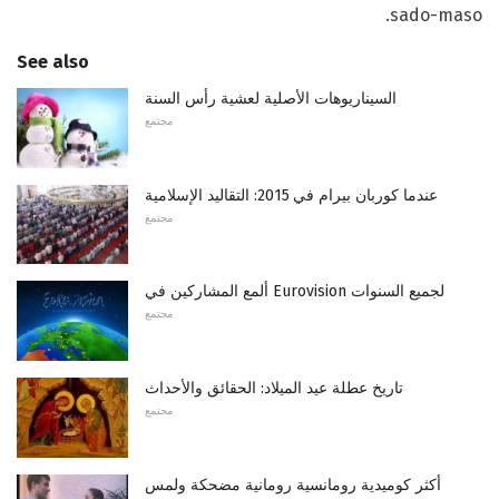
sado-maso.
See also
السيناريوهات الأصلية لعشية رأس السنة
مجتمع
عندما كوربان بيرام في 2015: التقاليد الإسلامية
مجتمع
ألمع المشاركين في Eurovision لجميع السنوات
مجتمع
تاريخ عطلة عيد الميلاد: الحقائق والأحداث
مجتمع
أكثر كوميدية رومانسية رومانية مضحكة ولمس