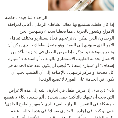
الراحة دائما جيدة ، خاصة
إذا كان طفلك يستمتع بها معك. الشاطئ الرملي ، أغاني لمرافقة
الأمواج وشعور بالحرية ، مما يجعلنا سعداء ومبهجين. نحن
الوحيدون الذين يمكن أن نزعجهم فجأة بسيناريو مختلف تمامًا ،
الأمر الذي سيؤدي إلى البقية. وهو متصل بطفلك ، الذي يمكن أن
يشعر بسوء شديد. تذكر ، إذا مرض الطفل في إجازة - تأكد من
الاتصال بخدمة الطبيب الاستشاري بالهاتف ، أو استدعاء "سيارة
إسعاف" أو "سيارة إسعاف" (يجب أن يكون عدد هذه الخدمة في
كل مصحة أو مركز ترفيهي ، بالإضافة إلى أن الطبيب يجب أن
يكون في الخدمة على الفور). لا تضيع الوقت!
بادئ ذي بدء ، إذا مرض طفل في اجازة ، انتبه إلى هذه الأعراض
التي يجب أن تنبهك بالتأكيد: حمى شديدة ، ألم شديد ، بكاء لا ينقطع
، مشكلة في التنفس ، البراز ، القيء الذي لا يقهر والطفح الجلدي!
حتى لو كنت في إجازة ، لا تداوي نفسك! في هذه الحالة ، عندما
يكون الطفل مريضاً في مثل هذا الوقت ، من الأفضل أن تكون