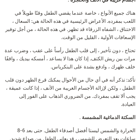
هناك جميع الأنواع ، خاصة عندما يقضي الطفل وقتًا طويلاً في
اللعب بمفرده. الأعراض الرئيسية في هذه الحالة هي: السعال ،
الاختناق ، الشفاه الزرقاء قد تظهر. في هذه الحالة ، من أجل توفير
الإسعافات الأولية ، القليل من الوقت.
تحتاج ، دون تأخير ، إلى قلب الطفل رأساً على عقب ، وضرب عدة
مرات بين ريش الكتف. إذا كان هذا لا يساعد ، أمسكه بيديك ، واقفًا
خلف ظهرك ، وادفع بشدة على البنكرياس.
تأكد: تذكر أنه في أي حال من الأحوال يمكنك قرع الظهر دون قلب
الطفل ، ولكن لإزالة الأجسام الغريبة من الأنف ، إذا كانت عميقة ،
يجب ألا تقف بمفردك. من الضروري الذهاب على الفور إلى
العيادة.
السكتة الدماغية المشمسة
.
الحرارة والشمس ليستا أفضل أصدقاء الطفل. حتى بعد 6-8
ساعات بعد التعرض للشمس ، قد يعاني الطفل من صداع شديد.