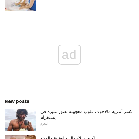
ad
New posts
كسر أندريه مالاخوف قلوب معجبينه بصور مثيرة في
إنستغرام
النجوم
الكساح الأطفال والوقاية والعلاج