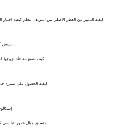
كيفية التمييز بين العطر الأصلي من المزيف: نتعلم كيفية اختيار ال
شيش كب
كيف تصنع مفاجأة لزوجها في
كيفية الحصول على سمرة جمي
إسكالوب
متسلق جبال فخور: تبليسي ك