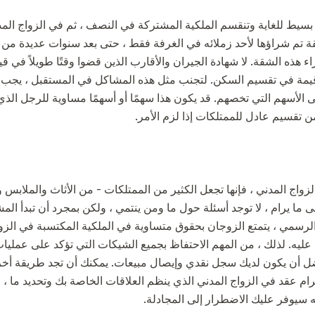
بسيط للغاية وتنقسم الملكية المشتركة في النصف ، ثم في الزواج المد
ة تم شراؤها لأحد زملائه في الغرفة فقط ، حتى بعد سنوات عديدة من ال
ء هذه الشقة. لا شهادة الجيران والأقارب الذين قضوا وقتًا طويلاً في 
ي قيمة في تقسيم السكن. لتجنب مثل هذه المشاكل في المستقبل ، يج
إلى الأسهم التي تخصهم. قد يكون هذا سهمًا أو أسهمًا مساوية للرجل ا
 تقسيم عادل للممتلكات إذا لزم الأمر.
واج المدني ، فإنها تجعل الكثير من الممتلكات - من الأثاث والملابس
 ما يرام ، لا توجد أسئلة حول ما ومن ينتمي ، ولكن بمجرد أن تبدأ الم
لرسمي ، يتمتع الزوجان بحقوق متساوية في الملكية المكتسبة في الزوا
عليه. لذلك ، من المهم الاحتفاظ بجميع الشيكات التي تؤكد على عمليات 
ضل أن يكون لديك سجل نقدي وإيصال مبيعات. يمكنك أن تجد طريقة أخر
رام عقد في الزواج المدني الذي ينظم العلاقات الخاصة بك وتحديد ما 
نه سيوفر عليك الاضطرار إلى المجادلة.