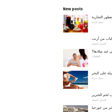
New posts
عطور التجارية
جمال امراة
اب من أرنب
المنزل الموقد
 عيد ميلادها؟
العلاقات
لة على البحر
جمال امراة
 لحم الخنزير
المنزل الموقد
نز من جورجيا