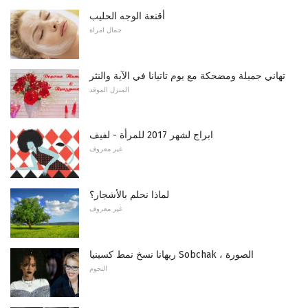
أقنعة الوجه الحليب
جمال امراة
تهاني جميلة ومضحكة مع يوم تاتيانا في الآية والنثر
المنزل الموقد
ابراج لشهر 2017 للمرأة - لفيف
غير معروف
لماذا نحلم بالأشجار؟
غير معروف
ريهانا نسخ نمط كسينيا Sobchak ، الصورة
النجوم