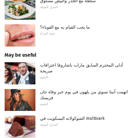
سلطة مع الجذر والبيض مسلوق
المنزل الموقد
ما يجب القيام به مع القوباء؟
صحة المرأة
May be useful
أدلى المحترم السابق مارات باشاروفا اعترافات
صريحة
النجوم
اتهمت أنيتا تسوي من يلهون في يوم خبر وفاة جان
فريسك
النجوم
الشوكولاته البسكويت في multivark
المنزل الموقد