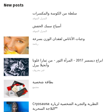
New posts
سلطة من الكوسة والمكسرات
المنزل الموقد
أسياخ سمك الحفش
المنزل الموقد
وجبات الأناناس لفقدان الوزن بسرعة
رياضة
ابراج ديسمبر 2017 - المرأة الثور - من تمارا غلوبا
وأنجيلا بيرل
غير معروف
بطاقة شخصية
مجتمع
Cryosauna: النظرية والتجربة الشخصية لزيارة
"الثلاجة السحرية"