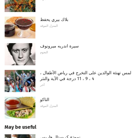
بلاك بيري يحفظ
المنزل الموقد
سيرة اندريه ميرونوف
النجوم
لمس تهنئة الوالدين على التخرج في رياض الأطفال ،
4 ، 9 ، 11 درجة في الآية والنثر
آخر
التاكو
المنزل الموقد
May be useful
نموذج كريستال هاريس