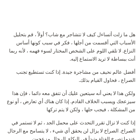
هل ما زلت أتساءل كيف لا تتشاجر مع شاب؟ أولاً ، قم بتحليل
الأسباب التي أقسمت من أجلها ، فكر في سبب كونها أساس
النزاع. لا تلقي اللوم على الشخص المختار لسوء فهمه ، لأنه ربما
أنت ببساطة لا تريد الاستماع إليه.
أفضل عالم نحيف من مشاجرة جيدة. إذا كنت تستطيع تجنب
الصراع ، فحاول القيام بذلك.
ولكن هذا لا يعني أنه سيتعين عليك أن تتفق معه دائما ، فإن هذا
سيزعجك ويسبب الخلاف القادم. إذا كان هناك أي تعارض ، أو نوع
من المشكلة ، فيجب حلها ، ولكن لا يتم تركها
إذا كنت لا تزال تقرر التحدث على محمل الجد ، ثم لا تستمر في
الصراخ. الصراخ لا يزال لن يحقق أي شيء ، لا يتسامح مع الرجال
عندما تصرخ الفتاة وتبدأ في البكاء. الرجال مزعجون.