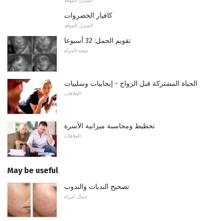
المنزل الموقد
كافيار الخضروات
المنزل الموقد
تقويم الحمل: 32 أسبوعا
صحة المرأة
الحياة المشتركة قبل الزواج - إيجابيات وسلبيات
العلاقات
تخطيط ومحاسبة ميزانية الأسرة
العلاقات
May be useful
تصحيح الندبات والندوب
جمال امراة