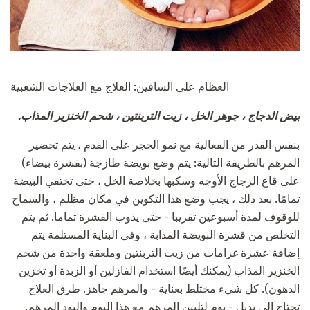
العظام على الساقين: العلاج مع العلاجات الشعبية
بيض الدجاج ، جوهر الخل ، زيت التربنتين ، شحم الخنزير المذاب.
بنفس القدر من الفعالية مع نمو الحجر على القدم ، يتم تحضير
المرهم بالطريقة التالية: يتم وضع بويضة طازجة (بقشرة بيضاء)
على قاع الزجاج الأوجه وسكبها بخلاصة الخل ، حتى تختفي البيضة
تمامًا. بعد ذلك ، يجب وضع هذا التكوين في مكان مظلم ، والسماح
للوقوف لمدة أسبوعين تقريبا - حتى يذوب القشرة تماما. ثم يتم
التخلص من قشرة البويضة المذابة ، وفي البناية المستلمة يتم
إضافة عشرة غرامات من زيت التربنتين وملعقة واحدة من شحم
الخنزير المذاب (يمكنك أيضًا استخدام الفازلين أو الزبدة أو تخزين
الدهون). كل شيء مختلط بعناية - والمرهم جاهز. طرق العلاج
تحتاج إلى بديل - يوم لتليين المرهم مع هذا اليوم واليود المرهم.