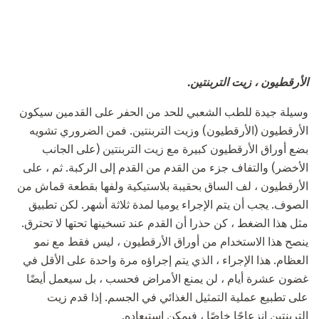
الأرقطيون ، زيت التربنتين.
وسيلة جيدة للطب الشعبي للحد من الحفر على القدمين سيكون
الأرقطيون (الأرقطيون) وزيت التربنتين. فمن الضروري تشويه
بضع أوراق الأرقطيون كبيرة مع زيت التربنتين (على الجانب
الأخضر) والتفاف جزء من القدم من القدم إلى الركبة. ثم ، على
الأرقطيون ، لف الساق بحقيبة بلاستيكية ولفها بقطعة قماش من
الصوف. يجب أن يتم الإجراء يوميا لمدة ثلاثة أشهر. لكن تطبيق
مثل هذا الضغط ، كن حذرا أن القدم عند تسخينها تحتها لا تحترق.
ينصح هذا الاستخدام من أوراق الأرقطيون ، ليس فقط مع نمو
العظام. هذا الإجراء ، الذي يتم إجراؤه مرة واحدة على الأقل في
غضون عشرة أيام ، لن يمنع الأمراض فحسب ، بل سيعمل أيضًا
على تطبيع عملية التمثيل الغذائي في الجسم. إذا قدم زيت
التربنتين انزعاجًا خاصًا ، فيمكن استبعاده.