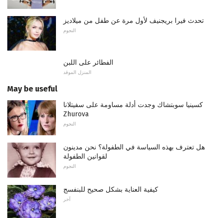
تحدث فيرا بريجنيف لأول مرة عن طفل من ميلاديز
النجوم
الفطائر على اللبن
المنزل الموقد
May be useful
كسينيا سوبتشاك وجدت أدلة مساومة على سفيتلانا
Zhurova
النجوم
هل تعترف بهذه السياسة في الطفولة؟ نحن مدينون
لقوانين الطفولة
النجوم
كيفية العناية بشكل صحيح للبنفسج
آخر