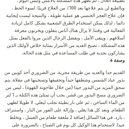
بطبيعة الحال ، لم تظهر هذه المشكلة بالأمس وليس اليوم ،
وبالطبع لن يتم علاجها بعد 100٪ من العلاج قريبًا. لسوء الحظ ،
فإن علاج العجز الجنسي هو عملية طويلة ، والنتيجة ليست إيجابية
دائما ، لذلك يمكن استخدام الطرق الشعبية بشكل كامل لزيادة
الفعالية في وقتنا. لا يزال هناك أناس ينقلون ويخزنون معرفة
أسلافهم ، ويبقى الأمل ، وبفضل الرجال الذين مروا بالفعل بمثل
هذه المشكلة ، تصبح العديد من الأسرار بمثابة خلاص لأولئك الذين
يشاركون بجدية في طلب المساعدة في مثل هذه الحالة.
وصفة 4
القديم جدا والعديد من طريقة مجربة. من الضروري أخذ كوبين من
بذور عباد الشمس وشطفها جيداً وتجفيفها وتسخينها في مقلاة. يتم
سحق المزيد من البذور جيدا (من خلال طاحونة القهوة) ، ليس من
الضروري مسح البذور من قشر. يجب أن تمتلئ هذه الكتلة بـ 1 لتر
من الماء الساخن ، ثم على نار بطيئة تجلب ليغلي. لا طويلا لطهي
الطعام. وبعد كل هذا يغلي ، وإزالة على الفور من النار ، واستنزاف
، بارد. في هذا السائل إضافة 2 ملعقة طعام من العسل ، وتخلط
جيدا. لاستخدام هذا الوكيل كل يوم في الصباح ، بالضرورة على