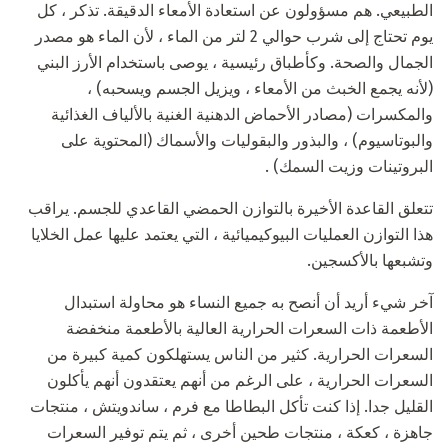
الطبيعي. هم مسؤولون عن استعادة الأمعاء الدقيقة. تذكر ، كل
يوم تحتاج إلى شرب حوالي 2 لتر من الماء ، لأن الماء هو مصدر
الجمال والصحة. وكأطباق رئيسية ، يوصى باستخدام الأرز البني
(لأنه يجمع الخبث من الأمعاء ، ويزيل الجسم ويسحبه) ،
والمكسرات (مصادر الأحماض الدهنية الغنية بالألياف الغذائية
والبوتاسيوم) ، والبذور والبقوليات والأسماك (المحتوية على
البروتينات وزيت السمك) .
تتعلق القاعدة الأخيرة بالتوازن الحمضي القاعدي للجسم. يراقب
هذا التوازن العمليات البيوكيميائية ، التي يعتمد عليها عمل الخلايا
وتشبعها بالأكسجين.
آخر شيء أريد أن أنصح به جميع النساء هو محاولة استبدال
الأطعمة ذات السعرات الحرارية العالية بالأطعمة منخفضة
السعرات الحرارية. كثير من الناس يستهلكون كمية كبيرة من
السعرات الحرارية ، على الرغم من أنهم يعتقدون أنهم يأكلون
القليل جدا. إذا كنت تأكل البطاطا مع فرم ، ساندويتش ، منتجات
جاهزة ، كعكة ، منتجات طحين أخرى ، ثم يتم توفير السعرات