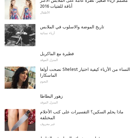
مصمم أزياء صغير: نظرة عامة على الملابس الأكثر
أناقة للفتيات 2016
الأطفال
تاريخ الموضة والاسلوب في الملابس
أزياء نسائية
فطيرة مع الماكريل
المنزل الموقد
نصحت أولغا Shelest النساء من الأزياء كيفية اختيار
الماسكارا
النجوم
زهور البطاطا
المنزل الموقد
ماذا يحلم السكين؟ التفسيرات على كتب الأحلام
المختلفة
غير معروف