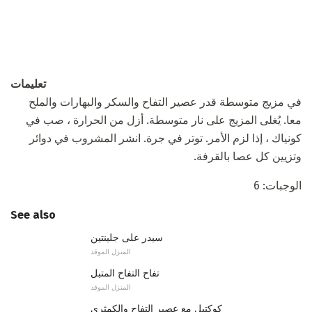
تعليمات
في مزيج متوسطة قدر عصير التفاح والسكر والبهارات والملح
معا. يُغلى المزيج على نار متوسطة. أزل من الحرارة ، صب في
كونياك ، إذا لزم الأمر. توتر في جرة. انشر المشروب في دوائر
وتزيين كل عصا بالقرفة.
الوجبات: 6
See also
سيدر على جلينتين
المنزل الموقد
تفاح التفاح المتبل
المنزل الموقد
كوكتيل مع عصير التفاح والكمثرى