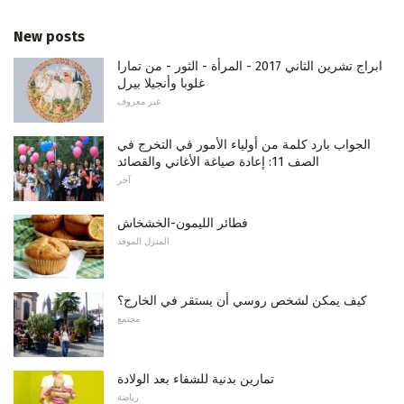
New posts
ابراج تشرين الثاني 2017 - المرأة - الثور - من تمارا
غلوبا وأنجيلا بيرل
غير معروف
الجواب بارد كلمة من أولياء الأمور في التخرج في
الصف 11: إعادة صياغة الأغاني والقصائد
آخر
فطائر الليمون-الخشخاش
المنزل الموقد
كيف يمكن لشخص روسي أن يستقر في الخارج؟
مجتمع
تمارين بدنية للشفاء بعد الولادة
رياضة