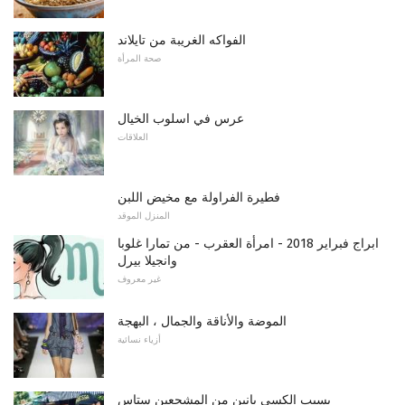
الفواكه الغريبة من تايلاند
صحة المرأة
عرس في اسلوب الخيال
العلاقات
فطيرة الفراولة مع مخيض اللبن
المنزل الموقد
ابراج فبراير 2018 - امرأة العقرب - من تمارا غلوبا
وانجيلا بيرل
غير معروف
الموضة والأناقة والجمال ، البهجة
أزياء نسائية
بسبب الكسي بانين من المشجعين ستاس