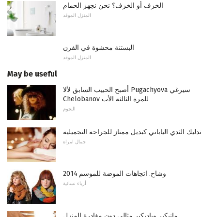
الخزف أو الخزف؟ نحن نجهز الحمام
المنزل الموقد
البستنة محشوة في الفرن
المنزل الموقد
May be useful
أصبح الحبيب السابق لألا Pugachyova سيرغي
Chelobanov للمرة الثالثة الأب
النجوم
تدليك الثدي الياباني كبديل ممتاز للجراحة التجميلية
جمال امراة
وشاح. اتجاهات الموضة للموسم 2014
أزياء نسائية
مانيكير وباديكير مثالي دون مغادرة المنزل