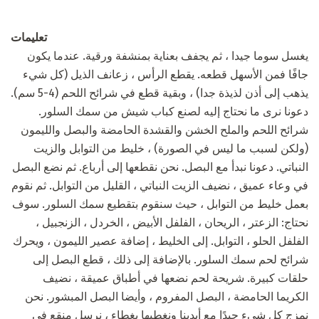
تعليمات
يغسل سوما جيدا ، ثم يجفف بعناية بمنشفة ورقية. عندما يكون
جافًا فمن الأسهل قطعه. يقطع الرأس ، زعانف الذيل (كل شيء
يذهب إلى أذن لذيذة جدا) ، وبقية قطع في شرائح اللحم (4-5 سم).
دعونا نرى ما نحتاج إليه لصنع كباب شيش من سمك السلور.
شرائح اللحم والملح الخشن والقشدة الحامضة والبصل والليمون
(ولكن لسبب ما ليس في الصورة) ، خليط من التوابل والزيت
النباتي. دعونا نبدأ مع البصل. نحن نقطعها إلى أرباع. ثم نضع البصل
في وعاء عميق ، نضيف الزيت النباتي ، القليل من التوابل. ثم نقوم
بعمل خليط من التوابل ، حيث سنقوم بتقطيع سمك السلور. سوف
نحتاج: الزعتر ، الريحان ، الفلفل الأبيض ، الخردل ، الزنجبيل ،
الفلفل الحلو ، التوابل. إلى الخليط ، إضافة عصير الليمون ، ويحرك
شرائح لحم سمك السلور. بالإضافة إلى ذلك ، قطع البصل إلى
حلقات كبيرة. شريحة لحم نضعها في أطباق عميقة ، نضيف
الكريما الحامضة ، البصل المفروم ، وأيضا البصل المبشور. نحن
نمزج كل شيء جيدًا مع أيدينا ونغطيها بغطاء ، نرسل منقع في