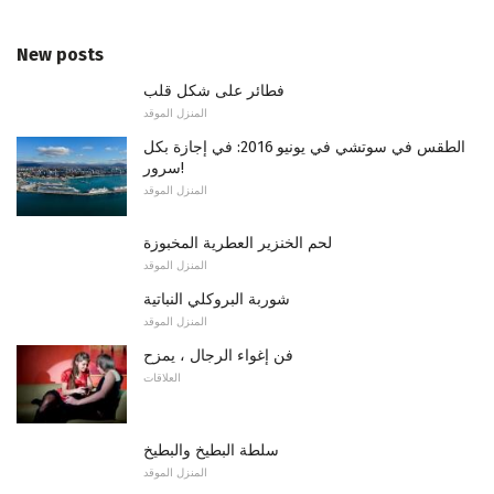
New posts
فطائر على شكل قلب
المنزل الموقد
الطقس في سوتشي في يونيو 2016: في إجازة بكل
سرور!
المنزل الموقد
لحم الخنزير العطرية المخبوزة
المنزل الموقد
شوربة البروكلي النباتية
المنزل الموقد
فن إغواء الرجال ، يمزح
العلاقات
سلطة البطيخ والبطيخ
المنزل الموقد