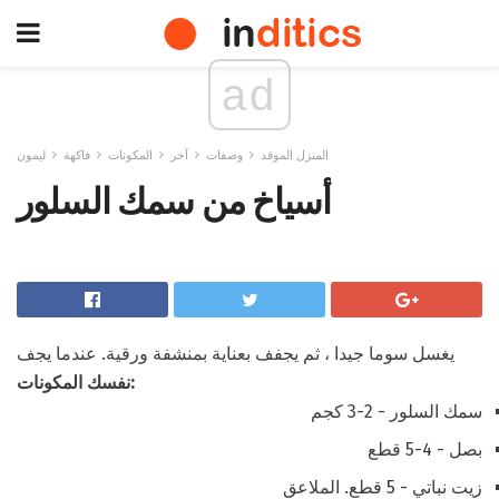
ad
المنزل الموقد
وصفات
آخر
المكونات
فاكهة
ليمون
أسياخ من سمك السلور
يغسل سوما جيدا ، ثم يجفف بعناية بمنشفة ورقية. عندما يجف
نفسك المكونات:
سمك السلور - 2-3 كجم
بصل - 4-5 قطع
زيت نباتي - 5 قطع. الملاعق