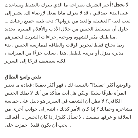
لا تخجل!
أخبر الشريك بصراحة ما الذي يثيرك بالضبط ويساعدك
على البدء. صدقني ، قد لا يعرف ماذا يفعل لإرضاء لك. تشير إلى
لعب لعبة "العشيقة والعبد من نزواتها": دعه تلبية جميع رغباتك ...
حاول أن تستيقظ الجنس من خلال الأدب والأفلام المثيرة. تحديد
مناطقك مثير للشهوة وتوجيه إجراءات الشريك لتحفيزهم.
ربما تحتاج فقط لتحرير الوقت والطاقة لممارسة الجنس ، بدء
مدبرة منزل أو مربية للطفل. هذا ، يسلب جزءًا من الميزانية ،
لكنه سيضيف فرحًا إلى السرير.
نقص واسع النطاق
والوضع أكثر "تعقيدًا" بالنسبة لك ، فهو أكثر تعقيدًا: فعادة ما تعتبر
المرأة طرفًا سلبيًا. ولكن هل أنت متأكد من أنك لا تملك الجنس
الكافي؟ لا تظن أن الشغف في السرير هو دليل على حماسة
مشاعره وجمالك؟ إذا كان الأمر كذلك ، انتبه إلى جوانب أخرى من
العلاقة واعرفها بنفسك ، لا تسأل كثيرًا. إذا كان الجنس ... أفعالك.
يجب أن يكون قليلا "حفزت على".