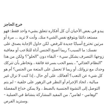
خرج الحاجز
يبدو في بعض الأحيان أن كل أفكاره تتعلق بشيء واحد فقط: فهو
مستعد دائمًا ويتوقع نفس الشيء منك. وأنت لا تريد ... مرة أو
مرتين تخترع أسبابًا جديدة للرفض. لكن حاول الإجابة بصدق على
نفسك: ما السبب؟ ربما أصبح الجنس أداة للتلاعب أو معاقبة
زوجها: التصرف بشكل سيء - البقاء دون "الحلو"؟ ولكن من هذا
"النظام الغذائي" ، ينمو الحب بسرعة فائقة ، وتخاطر بأن تتركك
وحدك مع نزواتك. أو ربما لا تحصل على المتعة من الجنس؟ أم هو
كل شيء عن التعب؟ أفعالك. على أي حال ، إذا كنت لا تزال غير
مبالية ، اتخاذ الإجرام أو النظر في الزهور على خلفية - لم يتم
التوصل إلى النشوة الجنسية بالضبط ، ولا يمكن خداع المفضلة
"اوهامي - اهامي". من المفيد المشاركة بنشاط في العملية -
وستزيد الفرص.