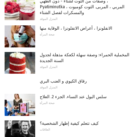
وصفات من التوت لشتاء - دون الطهي ،
Pyatiminutka ، المربي ، المربى. التوت كومبوت
والمسكرات لفصل الشتاء
المنزل الموقد
الانفلونزا ، أعراض الانفلونزا ، الوقاية منها
صحة المرأة
المخملية الحمراء: وصفة سهلة لكعكة مذهلة لجدول
السنة الجديدة
المنزل الموقد
رقاق الكيوي و العنب البري
المنزل الموقد
سلس البول عند النساء. الجزء 2. العلاج
صحة المرأة
كيف تتعلم كيفية إظهار الشخصية؟
العلاقات