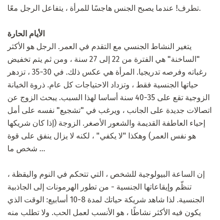
تطرف! عندما يصبح الجنس هاجسًا للمرأة ، يتفاعل الرجل معًا.
الأيام الحارة
يتغير النشاط الجنسي مع التقدم في العمر. الرجل هو الأكثر
"الساخنة" هي الفترة من 22 إلى 27 سنة ، ومن ثم يتم تخفيض
رغباته وفرصه تدريجيا. المرأة هي عكس ذلك. في 30-35 ، تزدهر
حياتها الجنسية فقط ، وتزداد الاحتياجات كل عام. ذروة الخيانة
الزوجية تقع على 35-40 سنة أساسا لهذا السبب. يبحث الزوج عن
اتصالات جديدة على الجانب ، ويرغب في "تشجيع" نفسه على أمل
إحياء العاطفة القديمة والشعور الأصغر. الزوجة (إذا كان شريكها
هو نفس العمر) وهكذا "لا يكفي" ، لكنه لا يزال ينفق على قوة
شخص ما ...
إن الساعة البيولوجية للشخص ، التي تتحكم في النوم واليقظة ،
تنظّم وإيقاعاتها الجنسية - من تطور الهرمونات إلى الجاذبية
الجنسية. لذا شاهد شريكة حياتك لمدة 8-10 أسابيع: الوقت الذي
يكون فيه الأكثر نشاطًا ، هو الأنسب لعمل الحب. ولا تطلب منه