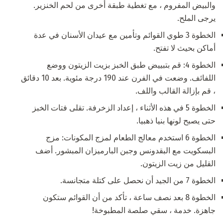
والبيض المفروم ، مع تغطية طبقة أخرى من لحم الخنزير.
يرجى الملح.
الخطوة 3 طوي القوائم وتأمين مع عيدان الأسنان في عدة
أماكن بحيث لا تفتح.
الخطوة 4: قم بتبييض طبق الخبز بزيت الزيتون ووضع
اللفائف. وضعت في الفرن عند 190 درجة مئوية. بعد 10 دقائق
، قم بإزالة القالب واللف.
الخطوة 5 في هذه الأثناء ، إعداد الزخرفة. تقلى فتات الخبز
حتى يصبح لونها بنيا ذهبيا.
الخطوة 6 استخدم معالج الطعام لمزج المكونات: مزج
البسكويت مع البقدونس وجبن البارميزان المبشور. أضف
القليل من زيت الزيتون.
الخطوة 7 من الجيد أن نحصل على كتلة متجانسة.
الخطوة 8 بعد نصف ساعة ، تأكد من أن القوائم ستكون
جاهزة. خدمة ، سقي صلصة المطبوخة!