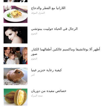
اللازانيا مع الفطر والدجاج
المنزل الموقد
الرجال في الحياة جولييت بينوتشي
النجوم
أظهر آلا بوغاتشيفا وماكسيم غالكين أطفالهما الكبار.
صور
النجوم
كيفية رعاية خنزير غينيا
آخر
خصائص مفيدة من دوريان
صحة المرأة